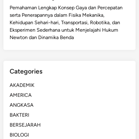
t
i
Pemahaman Lengkap Konsep Gaya dan Percepatan
a
n
serta Penerapannya dalam Fisika Mekanika,
n
g
Kehidupan Sehari-hari, Transportasi, Robotika, dan
d
k
Eksperimen Sederhana untuk Menjelajahi Hukum
a
a
Newton dan Dinamika Benda
r
t
I
k
n
a
t
n
Categories
e
K
r
e
AKADEMIK
o
a
p
AMERICA
m
e
a
ANGKASA
r
n
BAKTERI
a
a
b
BERSEJARAH
n
i
R
BIOLOGI
l