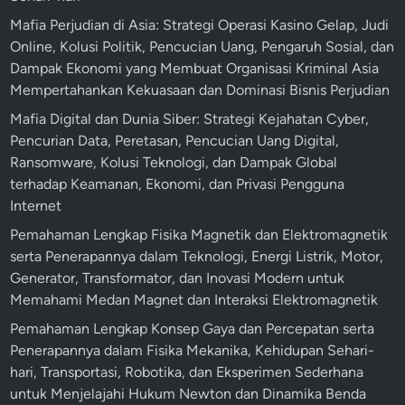
a
t
Mafia Perjudian di Asia: Strategi Operasi Kasino Gelap, Judi
n
a
Online, Kolusi Politik, Pencucian Uang, Pengaruh Sosial, dan
a
l
Dampak Ekonomi yang Membuat Organisasi Kriminal Asia
n
d
Mempertahankan Kekuasaan dan Dominasi Bisnis Perjudian
M
a
e
Mafia Digital dan Dunia Siber: Strategi Kejahatan Cyber,
n
d
Pencurian Data, Peretasan, Pencucian Uang Digital,
R
i
Ransomware, Kolusi Teknologi, dan Dampak Global
e
s
terhadap Keamanan, Ekonomi, dan Privasi Pengguna
v
d
Internet
o
i
Pemahaman Lengkap Fisika Magnetik dan Elektromagnetik
l
E
serta Penerapannya dalam Teknologi, Energi Listrik, Motor,
u
r
Generator, Transformator, dan Inovasi Modern untuk
s
a
Memahami Medan Magnet dan Interaksi Elektromagnetik
i
T
I
Pemahaman Lengkap Konsep Gaya dan Percepatan serta
r
n
Penerapannya dalam Fisika Mekanika, Kehidupan Sehari-
a
d
hari, Transportasi, Robotika, dan Eksperimen Sederhana
n
u
untuk Menjelajahi Hukum Newton dan Dinamika Benda
s