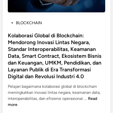
P
BLOCKCHAIN
o
s
Kolaborasi Global di Blockchain:
t
Mendorong Inovasi Lintas Negara,
e
Standar Interoperabilitas, Keamanan
d
Data, Smart Contract, Ekosistem Bisnis
i
dan Keuangan, UMKM, Pendidikan, dan
n
Layanan Publik di Era Transformasi
Digital dan Revolusi Industri 4.0
Pelajari bagaimana kolaborasi global di blockchain
meningkatkan inovasi lintas negara, keamanan data,
K
interoperabilitas, dan efisiensi operasional. …
Read
o
more
l