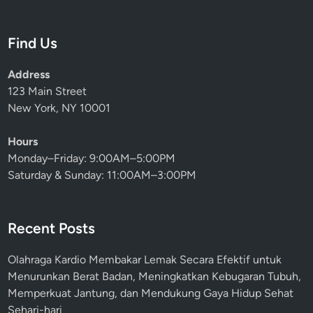
E
n
r
t
Find Us
a
u
T
k
Address
r
A
123 Main Street
a
s
New York, NY 10001
n
u
s
r
Hours
f
a
Monday–Friday: 9:00AM–5:00PM
o
n
Saturday & Sunday: 11:00AM–3:00PM
r
s
m
i
a
d
Recent Posts
s
a
i
n
Olahraga Kardio Membakar Lemak Secara Efektif untuk
D
L
Menurunkan Berat Badan, Meningkatkan Kebugaran Tubuh,
i
a
Memperkuat Jantung, dan Mendukung Gaya Hidup Sehat
g
y
Sehari-hari
i