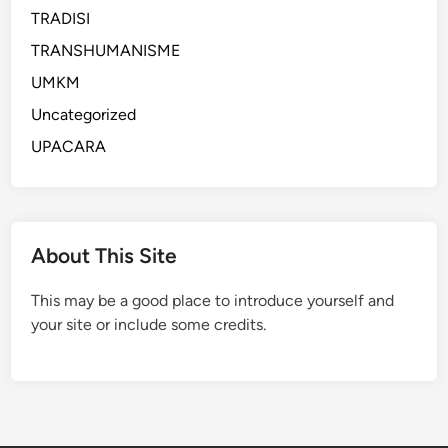
,
a
TRADISI
d
k
TRANSHUMANISME
a
i
n
UMKM
t
L
,
Uncategorized
a
S
UPACARA
y
m
a
a
n
r
a
t
n
About This Site
C
P
o
u
This may be a good place to introduce yourself and
n
b
your site or include some credits.
t
l
r
i
a
k
c
d
t
i
u