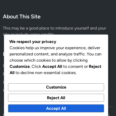
s
f
t
o
r
About This Site
r
i
m
4
This may be a good place to introduce yourself and your
a
.
site or include some credits.
s
0
i
We respect your privacy
D
Cookies help us improve your experience, deliver
i
Meta
personalized content, and analyze traffic. You can
g
choose which cookies to allow by clicking
i
Log in
Customize
. Click
Accept All
to consent or
Reject
t
All
to decline non-essential cookies.
Entries feed
a
Comments feed
l
Customize
d
WordPress.org
a
Reject All
n
Accept All
R
Copyright © 2026
Sorotan Peristiwa Terhangat Minggu Ini
e
.