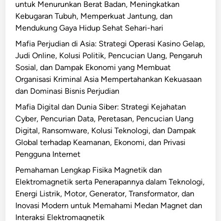
o
untuk Menurunkan Berat Badan, Meningkatkan
n
v
Kebugaran Tubuh, Memperkuat Jantung, dan
u
a
Mendukung Gaya Hidup Sehat Sehari-hari
n
s
t
Mafia Perjudian di Asia: Strategi Operasi Kasino Gelap,
i
u
Judi Online, Kolusi Politik, Pencucian Uang, Pengaruh
L
k
Sosial, dan Dampak Ekonomi yang Membuat
i
D
Organisasi Kriminal Asia Mempertahankan Kekuasaan
n
a
dan Dominasi Bisnis Perjudian
t
t
Mafia Digital dan Dunia Siber: Strategi Kejahatan
a
a
Cyber, Pencurian Data, Peretasan, Pencucian Uang
s
M
Digital, Ransomware, Kolusi Teknologi, dan Dampak
N
e
Global terhadap Keamanan, Ekonomi, dan Privasi
e
d
Pengguna Internet
g
i
a
Pemahaman Lengkap Fisika Magnetik dan
s
r
Elektromagnetik serta Penerapannya dalam Teknologi,
:
a
Energi Listrik, Motor, Generator, Transformator, dan
M
,
Inovasi Modern untuk Memahami Medan Magnet dan
e
S
Interaksi Elektromagnetik
n