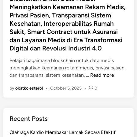
t
Meningkatkan Keamanan Rekam Medis,
k
e
c
Privasi Pasien, Transparansi Sistem
d
h
Kesehatan, Interoperabilitas Rumah
i
a
Sakit, Smart Contract untuk Asuransi
n
i
dan Layanan Medis di Era Transformasi
n
Digital dan Revolusi Industri 4.0
:
M
Pelajari bagaimana blockchain untuk data medis
e
meningkatkan keamanan rekam medis, privasi pasien,
n
B
dan transparansi sistem kesehatan. …
Read more
d
l
o
by
obatkolesterol
•
October 5, 2025
•
0
o
r
c
o
k
n
c
g
Recent Posts
h
I
a
n
Olahraga Kardio Membakar Lemak Secara Efektif
i