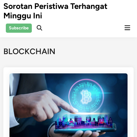
Skip
Sorotan Peristiwa Terhangat
to
Minggu Ini
content
Mai
Subscribe
Open
Men
Search
BLOCKCHAIN