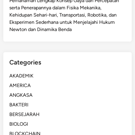
Pemahaman Lengkap Konsep Gaya dan Percepatan
r
u
serta Penerapannya dalam Fisika Mekanika,
c
a
Kehidupan Sehari-hari, Transportasi, Robotika, dan
a
n
Eksperimen Sederhana untuk Menjelajahi Hukum
y
L
Newton dan Dinamika Benda
a
e
,
n
M
g
e
k
Categories
m
a
b
p
AKADEMIK
a
M
n
AMERICA
e
d
m
ANGKASA
i
i
BAKTERI
n
l
g
BERSEJARAH
i
k
h
BIOLOGI
a
P
BLOCKCHAIN
n