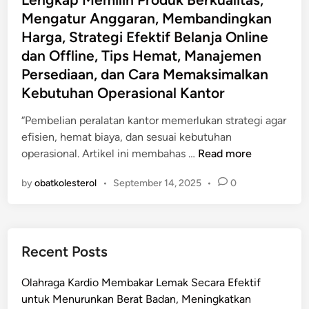
e
a
Mengatur Anggaran, Membandingkan
d
n
Harga, Strategi Efektif Belanja Online
i
d
dan Offline, Tips Hemat, Manajemen
n
u
Persediaan, dan Cara Memaksimalkan
a
Kebutuhan Operasional Kantor
n
L
“Pembelian peralatan kantor memerlukan strategi agar
e
efisien, hemat biaya, dan sesuai kebutuhan
n
P
operasional. Artikel ini membahas …
Read more
g
e
k
by
obatkolesterol
•
September 14, 2025
•
0
m
a
b
p
e
M
l
e
Recent Posts
i
m
a
i
Olahraga Kardio Membakar Lemak Secara Efektif
n
l
untuk Menurunkan Berat Badan, Meningkatkan
P