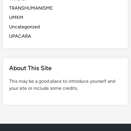
g
O
TRANSHUMANISME
g
n
a
UMKM
l
r
i
Uncategorized
a
n
UPACARA
n
e
,
d
s
a
e
n
r
About This Site
O
t
f
a
This may be a good place to introduce yourself and
f
C
your site or include some credits.
l
a
i
r
n
a
e
M
,
a
T
k
i