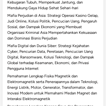
i
Kebugaran Tubuh, Memperkuat Jantung, dan
e
h
Mendukung Gaya Hidup Sehat Sehari-hari
r
P
a
Mafia Perjudian di Asia: Strategi Operasi Kasino Gelap,
e
l
Judi Online, Kolusi Politik, Pencucian Uang, Pengaruh
n
a
Sosial, dan Dampak Ekonomi yang Membuat
y
t
Organisasi Kriminal Asia Mempertahankan Kekuasaan
e
a
dan Dominasi Bisnis Perjudian
d
n
Mafia Digital dan Dunia Siber: Strategi Kejahatan
i
K
Cyber, Pencurian Data, Peretasan, Pencucian Uang
a
a
Digital, Ransomware, Kolusi Teknologi, dan Dampak
J
n
Global terhadap Keamanan, Ekonomi, dan Privasi
a
t
Pengguna Internet
s
o
a
Pemahaman Lengkap Fisika Magnetik dan
r
T
Elektromagnetik serta Penerapannya dalam Teknologi,
:
e
Energi Listrik, Motor, Generator, Transformator, dan
P
r
Inovasi Modern untuk Memahami Medan Magnet dan
a
p
Interaksi Elektromagnetik
n
e
d