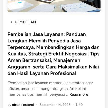
P
PEMBELIAN
o
s
Pembelian Jasa Layanan: Panduan
t
Lengkap Memilih Penyedia Jasa
e
Terpercaya, Membandingkan Harga dan
d
Kualitas, Strategi Efektif Negosiasi, Tips
i
Aman Bertransaksi, Manajemen
n
Anggaran, serta Cara Maksimalkan Nilai
dan Hasil Layanan Profesional
“Pembelian jasa layanan memerlukan strategi agar
efisien, aman, dan menguntungkan. Artikel ini
P
membahas tips memilih penyedia …
Read more
e
by
obatkolesterol
•
September 14, 2025
•
0
m