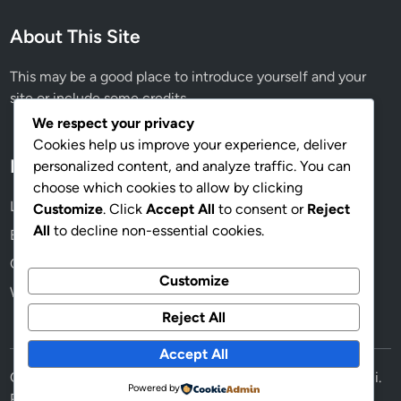
a
m
l
About This Site
a
k
This may be a good place to introduce yourself and your
s
site or include some credits.
i
m
We respect your privacy
a
Cookies help us improve your experience, deliver
l
Meta
personalized content, and analyze traffic. You can
k
choose which cookies to allow by clicking
a
Log in
Customize
. Click
Accept All
to consent or
Reject
n
All
to decline non-essential cookies.
Entries feed
K
Comments feed
e
Customize
b
WordPress.org
u
Reject All
t
Accept All
u
Copyright © 2026
Sorotan Peristiwa Terhangat Minggu Ini
h
.
Powered by
Powered by
WordPress
and
HybridMag
.
a