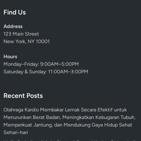
s
p
Find Us
i
s
m
H
Address
a
e
123 Main Street
l
m
New York, NY 10001
k
a
a
t
Hours
n
,
Monday–Friday: 9:00AM–5:00PM
N
M
Saturday & Sunday: 11:00AM–3:00PM
i
a
l
n
a
a
Recent Posts
i
j
d
e
Olahraga Kardio Membakar Lemak Secara Efektif untuk
a
m
Menurunkan Berat Badan, Meningkatkan Kebugaran Tubuh,
n
e
Memperkuat Jantung, dan Mendukung Gaya Hidup Sehat
H
n
Sehari-hari
a
P
s