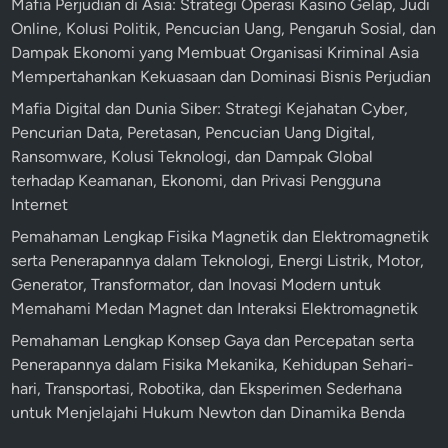
Mafia Perjudian di Asia: Strategi Operasi Kasino Gelap, Judi
e
i
Online, Kolusi Politik, Pencucian Uang, Pengaruh Sosial, dan
r
l
Dampak Ekonomi yang Membuat Organisasi Kriminal Asia
s
L
Mempertahankan Kekuasaan dan Dominasi Bisnis Perjudian
e
a
d
Mafia Digital dan Dunia Siber: Strategi Kejahatan Cyber,
y
i
Pencurian Data, Peretasan, Pencucian Uang Digital,
a
a
Ransomware, Kolusi Teknologi, dan Dampak Global
n
a
terhadap Keamanan, Ekonomi, dan Privasi Pengguna
a
n
Internet
n
,
Pemahaman Lengkap Fisika Magnetik dan Elektromagnetik
P
d
serta Penerapannya dalam Teknologi, Energi Listrik, Motor,
r
a
Generator, Transformator, dan Inovasi Modern untuk
o
n
Memahami Medan Magnet dan Interaksi Elektromagnetik
f
C
e
Pemahaman Lengkap Konsep Gaya dan Percepatan serta
a
s
Penerapannya dalam Fisika Mekanika, Kehidupan Sehari-
r
i
hari, Transportasi, Robotika, dan Eksperimen Sederhana
a
o
untuk Menjelajahi Hukum Newton dan Dinamika Benda
M
n
e