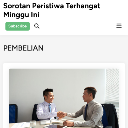
Skip
Sorotan Peristiwa Terhangat
to
Minggu Ini
content
Mai
Subscribe
Open
Men
Search
PEMBELIAN