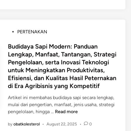
a
y
k
n
a
M
,
k
e
P
B
n
P
PERTENAKAN
r
u
i
o
o
m
n
s
Budidaya Sapi Modern: Panduan
s
i
g
t
Lengkap, Manfaat, Tantangan, Strategi
e
:
k
e
Pengelolaan, serta Inovasi Teknologi
s
P
a
d
P
e
untuk Meningkatkan Produktivitas,
t
i
e
n
k
Efisiensi, dan Kualitas Hasil Peternakan
n
m
g
a
di Era Agribisnis yang Kompetitif
b
e
n
u
r
P
Artikel ini membahas budidaya sapi secara lengkap,
a
t
r
mulai dari pengertian, manfaat, jenis usaha, strategi
t
i
B
o
pengelolaan, hingga …
Read more
a
a
u
d
by
obatkolesterol
•
August 22, 2025
•
0
n
n
d
u