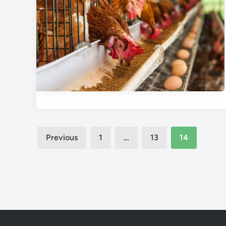
Posts
Previous
1
…
13
14
pagination