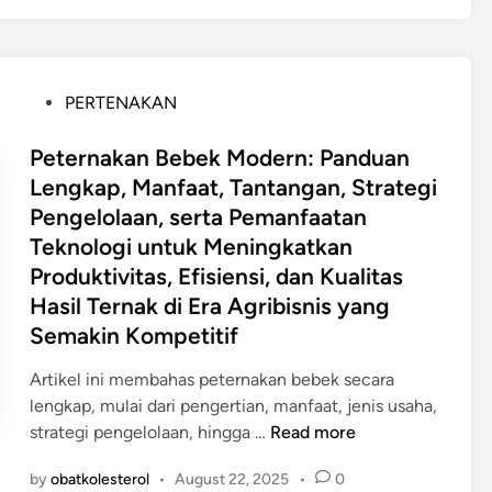
,
,
i
k
M
P
d
t
a
r
a
i
n
o
y
v
P
PERTENAKAN
f
s
a
i
o
a
e
S
t
s
Peternakan Bebek Modern: Panduan
a
s
a
a
t
Lengkap, Manfaat, Tantangan, Strategi
t
P
p
s
e
Pengelolaan, serta Pemanfaatan
u
e
i
,
d
n
m
M
M
Teknologi untuk Meningkatkan
i
t
b
o
e
Produktivitas, Efisiensi, dan Kualitas
n
u
e
d
m
Hasil Ternak di Era Agribisnis yang
k
n
e
b
Semakin Kompetitif
K
t
r
e
e
u
n
r
Artikel ini membahas peternakan bebek secara
s
k
:
d
lengkap, mulai dari pengertian, manfaat, jenis usaha,
e
a
P
a
P
strategi pengelolaan, hingga …
Read more
h
n
a
y
e
a
,
n
a
by
obatkolesterol
•
August 22, 2025
•
0
t