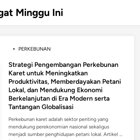
gat Minggu Ini
P
PERKEBUNAN
o
s
Strategi Pengembangan Perkebunan
t
Karet untuk Meningkatkan
e
Produktivitas, Memberdayakan Petani
d
Lokal, dan Mendukung Ekonomi
i
Berkelanjutan di Era Modern serta
n
Tantangan Globalisasi
Perkebunan karet adalah sektor penting yang
mendukung perekonomian nasional sekaligus
S
menjadi sumber penghidupan petani lokal. Artikel …