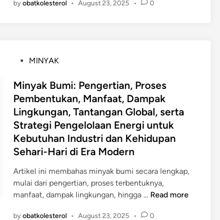
by
obatkolesterol
•
August 23, 2025
•
0
n
P
y
e
a
r
k
k
K
e
P
MINYAK
e
b
o
l
u
s
Minyak Bumi: Pengertian, Proses
a
n
t
Pembentukan, Manfaat, Dampak
p
a
e
Lingkungan, Tantangan Global, serta
a
n
d
:
Strategi Pengelolaan Energi untuk
K
i
P
a
Kebutuhan Industri dan Kehidupan
n
e
r
Sehari-Hari di Era Modern
n
e
g
Artikel ini membahas minyak bumi secara lengkap,
t
e
mulai dari pengertian, proses terbentuknya,
u
r
M
manfaat, dampak lingkungan, hingga …
Read more
n
t
i
t
by
obatkolesterol
•
August 23, 2025
•
0
i
n
u