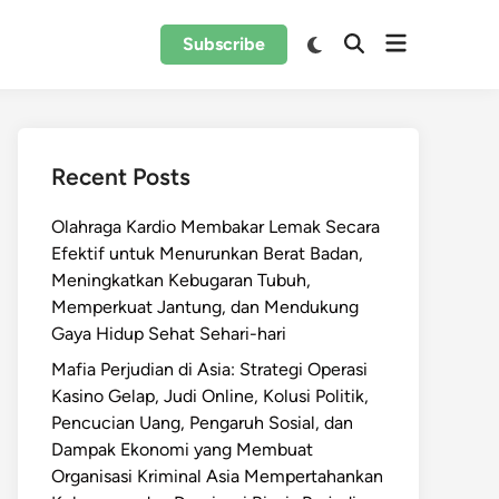
Open
Switch
Subscribe
Open
to
menu
Search
dark
mode
Recent Posts
Olahraga Kardio Membakar Lemak Secara
Efektif untuk Menurunkan Berat Badan,
Meningkatkan Kebugaran Tubuh,
Memperkuat Jantung, dan Mendukung
Gaya Hidup Sehat Sehari-hari
Mafia Perjudian di Asia: Strategi Operasi
Kasino Gelap, Judi Online, Kolusi Politik,
Pencucian Uang, Pengaruh Sosial, dan
Dampak Ekonomi yang Membuat
Organisasi Kriminal Asia Mempertahankan