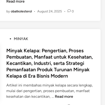
t
Read more
r
by
obatkolesterol
•
August 24, 2025
•
0
a
t
e
g
i
P
MINYAK
P
o
e
s
Minyak Kelapa: Pengertian, Proses
n
t
Pembuatan, Manfaat untuk Kesehatan,
g
e
Kecantikan, Industri, serta Strategi
e
d
m
Pemanfaatan Produk Turunan Minyak
i
b
Kelapa di Era Bisnis Modern
n
a
Artikel ini membahas minyak kelapa secara lengkap,
n
mulai dari pengertian, proses pembuatan, manfaat
g
M
kesehatan dan kecantikan, …
Read more
a
i
n