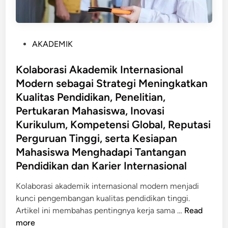
P
AKADEMIK
o
s
Kolaborasi Akademik Internasional
t
Modern sebagai Strategi Meningkatkan
e
Kualitas Pendidikan, Penelitian,
d
Pertukaran Mahasiswa, Inovasi
i
Kurikulum, Kompetensi Global, Reputasi
n
Perguruan Tinggi, serta Kesiapan
Mahasiswa Menghadapi Tantangan
Pendidikan dan Karier Internasional
Kolaborasi akademik internasional modern menjadi
kunci pengembangan kualitas pendidikan tinggi.
K
Artikel ini membahas pentingnya kerja sama …
Read
o
more