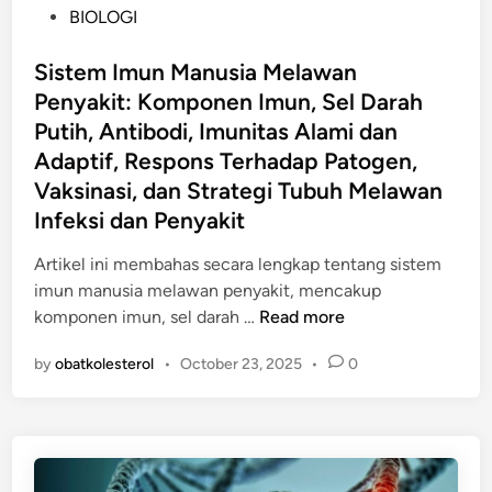
s
u
g
P
i
BIOLOGI
m
i
n
k
o
n
p
R
t
a
s
Sistem Imun Manusia Melawan
d
e
a
u
n
t
f
Penyakit: Komponen Imun, Sel Darah
t
s
k
S
e
u
e
Putih, Antibodi, Imunitas Alami dan
a
M
k
d
l
n
Adaptif, Respons Terhadap Patogen,
y
e
i
i
n
s
a
Vaksinasi, dan Strategi Tubuh Melawan
n
l
n
e
i
n
Infeksi dan Penyakit
g
l
s
G
g
i
D
s
l
A
Artikel ini membahas secara lengkap tentang sistem
d
i
u
o
m
imun manusia melawan penyakit, mencakup
e
g
n
b
S
a
komponen imun, sel darah …
Read more
n
i
t
a
i
n
t
t
u
l
by
obatkolesterol
•
October 23, 2025
•
0
s
d
i
a
k
,
t
a
f
l
M
R
e
n
i
M
e
e
m
M
k
a
n
p
I
e
a
r
i