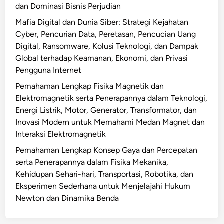
i
a
u
dan Dominasi Bisnis Perjudian
u
k
B
T
l
l
n
b
P
i
Mafia Digital dan Dunia Siber: Strategi Kejahatan
e
a
i
g
u
e
o
Cyber, Pencurian Data, Peretasan, Pencucian Uang
p
t
s
a
h
r
t
Digital, Ransomware, Kolusi Teknologi, dan Dampak
a
e
i
n
M
u
e
Global terhadap Keamanan, Ekonomi, dan Privasi
t
r
s
M
e
s
k
Pengguna Internet
a
D
i
l
a
n
l
Pemahaman Lengkap Fisika Magnetik dan
a
n
a
h
o
,
Elektromagnetik serta Penerapannya dalam Teknologi,
t
e
w
a
l
S
Energi Listrik, Motor, Generator, Transformator, dan
a
r
a
a
o
t
Inovasi Modern untuk Memahami Medan Magnet dan
,
a
n
n
g
r
Interaksi Elektromagnetik
d
l
I
d
i
a
a
n
Pemahaman Lengkap Konsep Gaya dan Percepatan
n
a
,
t
n
y
serta Penerapannya dalam Fisika Mekanika,
f
l
P
e
K
a
Kehidupan Sehari-hari, Transportasi, Robotika, dan
e
a
e
g
a
:
Eksperimen Sederhana untuk Menjelajahi Hukum
k
m
n
i
m
M
Newton dan Dinamika Benda
s
M
e
N
p
a
i
e
l
e
a
n
d