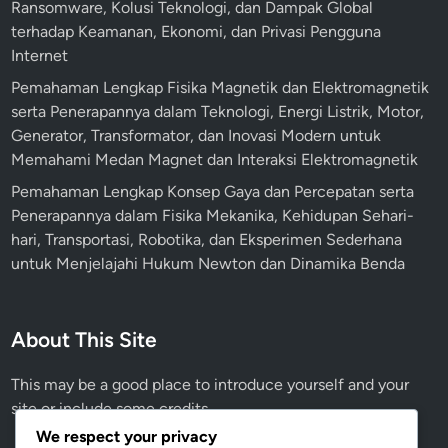
Ransomware, Kolusi Teknologi, dan Dampak Global
P
terhadap Keamanan, Ekonomi, dan Privasi Pengguna
e
Internet
r
Pemahaman Lengkap Fisika Magnetik dan Elektromagnetik
a
serta Penerapannya dalam Teknologi, Energi Listrik, Motor,
w
Generator, Transformator, dan Inovasi Modern untuk
a
Memahami Medan Magnet dan Interaksi Elektromagnetik
t
a
Pemahaman Lengkap Konsep Gaya dan Percepatan serta
n
Penerapannya dalam Fisika Mekanika, Kehidupan Sehari-
A
hari, Transportasi, Robotika, dan Eksperimen Sederhana
l
untuk Menjelajahi Hukum Newton dan Dinamika Benda
a
m
i
About This Site
This may be a good place to introduce yourself and your
site or include some credits.
We respect your privacy