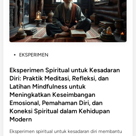
b
m
a
e
g
n
a
M
i
a
S
k
t
a
r
n
P
EKSPERIMEN
a
a
o
t
n
s
Eksperimen Spiritual untuk Kesadaran
e
d
t
Diri: Praktik Meditasi, Refleksi, dan
g
a
e
Latihan Mindfulness untuk
i
n
d
Meningkatkan Keseimbangan
M
R
i
Emosional, Pemahaman Diri, dan
e
a
n
Koneksi Spiritual dalam Kehidupan
n
s
i
Modern
a
n
B
Eksperimen spiritual untuk kesadaran diri membantu
g
a