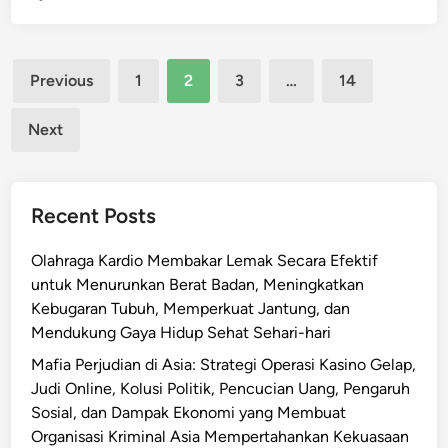
s
i
e
e
f
o
p
i
n
n
n
t
n
u
n
g
e
g
e
Posts
t
r
a
Previous
1
2
3
…
14
g
t
a
r
e
V
pagination
s
i
i
m
h
n
u
i
Next
:
k
b
a
t
l
,
A
a
i
d
M
k
d
n
,
l
a
a
a
a
a
K
a
p
Recent Posts
r
n
n
l
e
n
H
k
i
S
i
d
K
u
Olahraga Kardio Membakar Lemak Secara Efektif
e
k
t
s
o
e
b
untuk Menurunkan Berat Badan, Meningkatkan
t
d
r
i
k
p
u
Kebugaran Tubuh, Memperkuat Jantung, dan
i
a
a
s
t
u
n
Mendukung Gaya Hidup Sehat Sehari-hari
n
n
t
T
e
t
g
g
K
Mafia Perjudian di Asia: Strategi Operasi Kasino Gelap,
e
a
r
u
a
,
a
Judi Online, Kolusi Politik, Pencucian Uang, Pengaruh
g
k
a
s
n
A
n
Sosial, dan Dampak Ekonomi yang Membuat
i
t
n
a
B
n
d
Organisasi Kriminal Asia Mempertahankan Kekuasaan
T
i
,
n