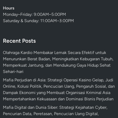
a
t
s
Hours
r
a
Monday–Friday: 9:00AM–5:00PM
a
r
Saturday & Sunday: 11:00AM–3:00PM
t
I
e
n
g
t
Recent Posts
i
e
O
r
Olahraga Kardio Membakar Lemak Secara Efektif untuk
p
n
Menurunkan Berat Badan, Meningkatkan Kebugaran Tubuh,
t
a
Memperkuat Jantung, dan Mendukung Gaya Hidup Sehat
i
s
Sehari-hari
m
i
a
Mafia Perjudian di Asia: Strategi Operasi Kasino Gelap, Judi
o
l
Online, Kolusi Politik, Pencucian Uang, Pengaruh Sosial, dan
n
i
Dampak Ekonomi yang Membuat Organisasi Kriminal Asia
a
s
Mempertahankan Kekuasaan dan Dominasi Bisnis Perjudian
l
a
Mafia Digital dan Dunia Siber: Strategi Kejahatan Cyber,
s
Pencurian Data, Peretasan, Pencucian Uang Digital,
i