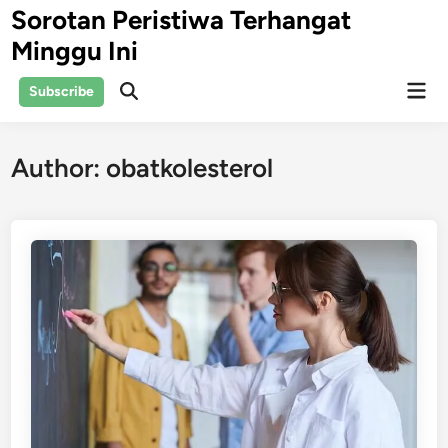
Skip
Sorotan Peristiwa Terhangat
to
Minggu Ini
content
Mai
Subscribe
Open
Men
Search
Author:
obatkolesterol