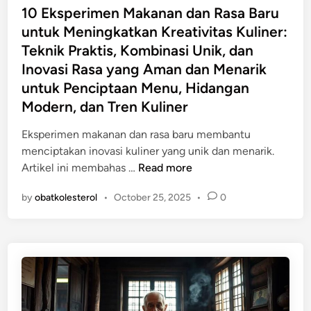
s
10 Eksperimen Makanan dan Rasa Baru
e
t
untuk Meningkatkan Kreativitas Kuliner:
r
e
n
Teknik Praktis, Kombinasi Unik, dan
d
a
Inovasi Rasa yang Aman dan Menarik
i
s
untuk Penciptaan Menu, Hidangan
n
i
Modern, dan Tren Kuliner
o
n
Eksperimen makanan dan rasa baru membantu
a
menciptakan inovasi kuliner yang unik dan menarik.
l
1
Artikel ini membahas …
Read more
M
0
o
by
obatkolesterol
•
October 25, 2025
•
0
E
d
k
e
s
r
p
n
e
s
r
e
i