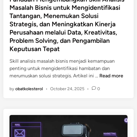
n
l
t
d
Masalah Bisnis untuk Mengidentifikasi
K
u
e
i
Tantangan, Menemukan Solusi
r
n
d
k
e
Strategis, dan Meningkatkan Kinerja
t
i
a
a
Perusahaan melalui Data, Kreativitas,
u
n
n
t
Problem Solving, dan Pengambilan
k
,
i
Keputusan Tepat
K
P
v
e
e
i
Skill analisis masalah bisnis menjadi kemampuan
s
n
t
penting untuk mengidentifikasi hambatan dan
a
e
a
P
merumuskan solusi strategis. Artikel ini …
Read more
d
l
s
a
a
i
K
by
obatkolesterol
•
October 24, 2025
•
0
n
r
t
u
d
a
i
l
u
n
a
i
a
D
n
n
n
i
,
e
M
r
P
r
e
i