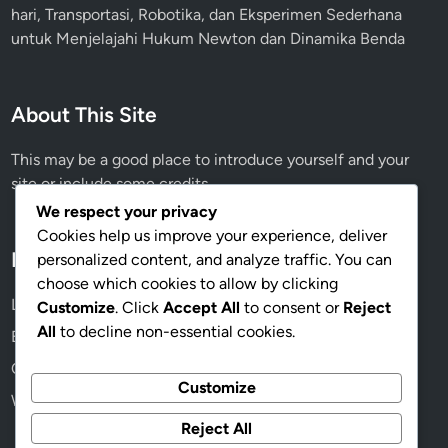
hari, Transportasi, Robotika, dan Eksperimen Sederhana
untuk Menjelajahi Hukum Newton dan Dinamika Benda
About This Site
This may be a good place to introduce yourself and your
site or include some credits.
We respect your privacy
Cookies help us improve your experience, deliver
Meta
personalized content, and analyze traffic. You can
choose which cookies to allow by clicking
Log in
Customize
. Click
Accept All
to consent or
Reject
All
to decline non-essential cookies.
Entries feed
Comments feed
Customize
WordPress.org
Reject All