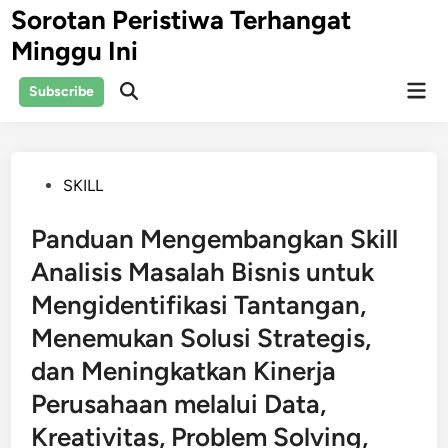
Skip
Sorotan Peristiwa Terhangat
to
Minggu Ini
content
Mai
Subscribe
Open
Men
Search
Posted
SKILL
in
Panduan Mengembangkan Skill
Analisis Masalah Bisnis untuk
Mengidentifikasi Tantangan,
Menemukan Solusi Strategis,
dan Meningkatkan Kinerja
Perusahaan melalui Data,
Kreativitas, Problem Solving,