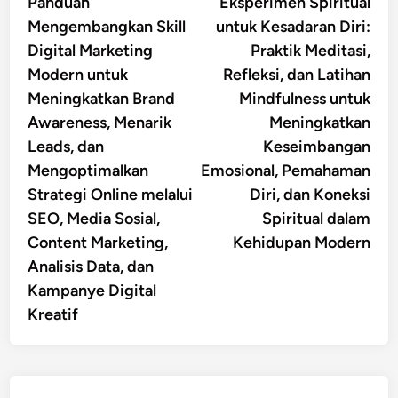
article:
artic
Panduan
Eksperimen Spiritual
navigation
Mengembangkan Skill
untuk Kesadaran Diri:
Digital Marketing
Praktik Meditasi,
Modern untuk
Refleksi, dan Latihan
Meningkatkan Brand
Mindfulness untuk
Awareness, Menarik
Meningkatkan
Leads, dan
Keseimbangan
Mengoptimalkan
Emosional, Pemahaman
Strategi Online melalui
Diri, dan Koneksi
SEO, Media Sosial,
Spiritual dalam
Content Marketing,
Kehidupan Modern
Analisis Data, dan
Kampanye Digital
Kreatif