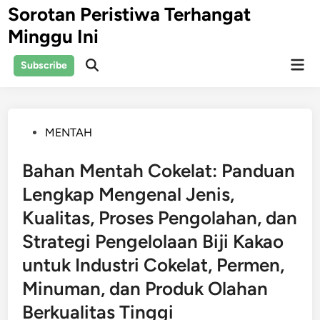
Skip
Sorotan Peristiwa Terhangat
to
Minggu Ini
content
Mai
Subscribe
Open
Men
Search
Posted
MENTAH
in
Bahan Mentah Cokelat: Panduan
Lengkap Mengenal Jenis,
Kualitas, Proses Pengolahan, dan
Strategi Pengelolaan Biji Kakao
untuk Industri Cokelat, Permen,
Minuman, dan Produk Olahan
Berkualitas Tinggi