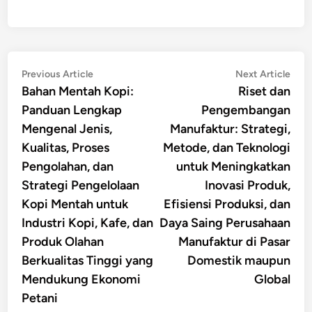
Post
Previous
Nex
Previous Article
Next Article
article:
artic
Bahan Mentah Kopi:
Riset dan
navigation
Panduan Lengkap
Pengembangan
Mengenal Jenis,
Manufaktur: Strategi,
Kualitas, Proses
Metode, dan Teknologi
Pengolahan, dan
untuk Meningkatkan
Strategi Pengelolaan
Inovasi Produk,
Kopi Mentah untuk
Efisiensi Produksi, dan
Industri Kopi, Kafe, dan
Daya Saing Perusahaan
Produk Olahan
Manufaktur di Pasar
Berkualitas Tinggi yang
Domestik maupun
Mendukung Ekonomi
Global
Petani