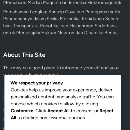
Memahami Medan Magnet dan Interaksi Elektromagnetik
Pemahaman Lengkap Konsep Gaya dan Percepatan serta
Penerapannya dalam Fisika Mekanika, Kehidupan Sehari-
hari, Transportasi, Robotika, dan Eksperimen Sederhana
untuk Menjelajahi Hukum Newton dan Dinamika Benda
About This Site
This may be a good place to introduce yourself and your
site or include some credits.
We respect your privacy
Cookies help us improve your experience, deliver
Meta
personalized content, and analyze traffic. You can
choose which cookies to allow by clicking
Log in
Customize
. Click
Accept All
to consent or
Reject
All
to decline non-essential cookies.
Entries feed
Comments feed