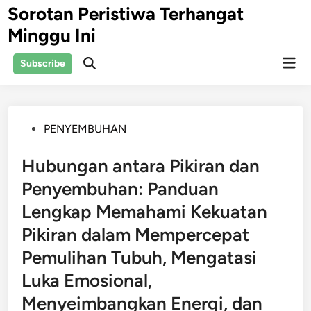
Skip
Sorotan Peristiwa Terhangat
to
Minggu Ini
content
Mai
Subscribe
Open
Men
Search
Posted
PENYEMBUHAN
in
Hubungan antara Pikiran dan
Penyembuhan: Panduan
Lengkap Memahami Kekuatan
Pikiran dalam Mempercepat
Pemulihan Tubuh, Mengatasi
Luka Emosional,
Menyeimbangkan Energi, dan