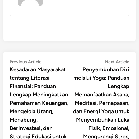
Post
Previous
Nex
Previous Article
Next Article
article:
artic
Kesadaran Masyarakat
Penyembuhan Diri
navigation
tentang Literasi
melalui Yoga: Panduan
Finansial: Panduan
Lengkap
Lengkap Meningkatkan
Memanfaatkan Asana,
Pemahaman Keuangan,
Meditasi, Pernapasan,
Mengelola Utang,
dan Energi Yoga untuk
Menabung,
Menyembuhkan Luka
Berinvestasi, dan
Fisik, Emosional,
Strategi Edukasi untuk
Mengurangi Stres,