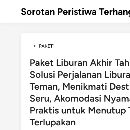
Skip
Sorotan Peristiwa Terhan
to
content
Posted
PAKET'
in
Paket Liburan Akhir Ta
Solusi Perjalanan Libu
Teman, Menikmati Destin
Seru, Akomodasi Nyama
Praktis untuk Menutup
Terlupakan