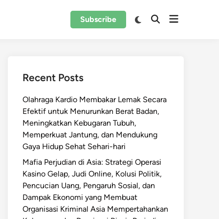
Open
Switch
Subscribe
Open
to
menu
Search
dark
mode
Recent Posts
Olahraga Kardio Membakar Lemak Secara
Efektif untuk Menurunkan Berat Badan,
Meningkatkan Kebugaran Tubuh,
Memperkuat Jantung, dan Mendukung
Gaya Hidup Sehat Sehari-hari
Mafia Perjudian di Asia: Strategi Operasi
Kasino Gelap, Judi Online, Kolusi Politik,
Pencucian Uang, Pengaruh Sosial, dan
Dampak Ekonomi yang Membuat
Organisasi Kriminal Asia Mempertahankan