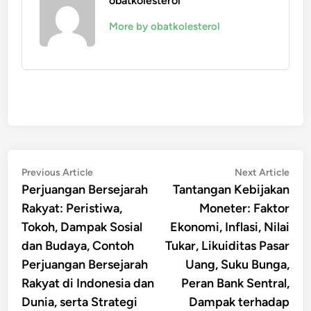
obatkolesterol
More by obatkolesterol
Post
Previous
Nex
Previous Article
Next Article
article:
artic
Perjuangan Bersejarah
Tantangan Kebijakan
navigation
Rakyat: Peristiwa,
Moneter: Faktor
Tokoh, Dampak Sosial
Ekonomi, Inflasi, Nilai
dan Budaya, Contoh
Tukar, Likuiditas Pasar
Perjuangan Bersejarah
Uang, Suku Bunga,
Rakyat di Indonesia dan
Peran Bank Sentral,
Dunia, serta Strategi
Dampak terhadap