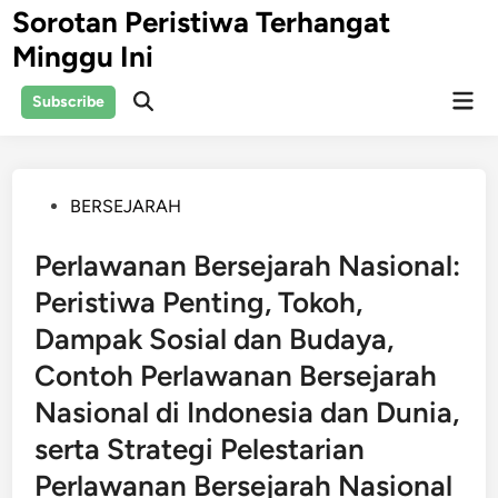
Skip
Sorotan Peristiwa Terhangat
to
Minggu Ini
content
Mai
Subscribe
Open
Men
Search
Posted
BERSEJARAH
in
Perlawanan Bersejarah Nasional:
Peristiwa Penting, Tokoh,
Dampak Sosial dan Budaya,
Contoh Perlawanan Bersejarah
Nasional di Indonesia dan Dunia,
serta Strategi Pelestarian
Perlawanan Bersejarah Nasional