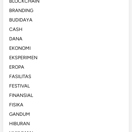
BLOCKCHAIN
BRANDING
BUDIDAYA
CASH
DANA
EKONOMI
EKSPERIMEN
EROPA
FASILITAS
FESTIVAL
FINANSIAL
FISIKA
GANDUM
HIBURAN