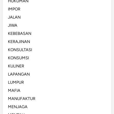
HUKUMAN
IMPOR
JALAN
JIWA
KEBEBASAN
KERAJINAN
KONSULTASI
KONSUMSI
KULINER
LAPANGAN
LUMPUR
MAFIA
MANUFAKTUR
MENJAGA