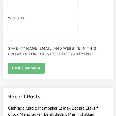
WEBSITE
SAVE MY NAME, EMAIL, AND WEBSITE IN THIS
BROWSER FOR THE NEXT TIME I COMMENT.
Recent Posts
Olahraga Kardio Membakar Lemak Secara Efektif
untuk Menurunkan Berat Badan, Meningkatkan