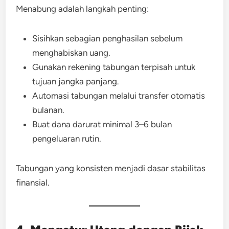
Menabung adalah langkah penting:
Sisihkan sebagian penghasilan sebelum
menghabiskan uang.
Gunakan rekening tabungan terpisah untuk
tujuan jangka panjang.
Automasi tabungan melalui transfer otomatis
bulanan.
Buat dana darurat minimal 3–6 bulan
pengeluaran rutin.
Tabungan yang konsisten menjadi dasar stabilitas
finansial.