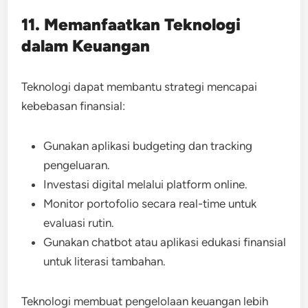
11. Memanfaatkan Teknologi
dalam Keuangan
Teknologi dapat membantu strategi mencapai
kebebasan finansial:
Gunakan aplikasi budgeting dan tracking
pengeluaran.
Investasi digital melalui platform online.
Monitor portofolio secara real-time untuk
evaluasi rutin.
Gunakan chatbot atau aplikasi edukasi finansial
untuk literasi tambahan.
Teknologi membuat pengelolaan keuangan lebih