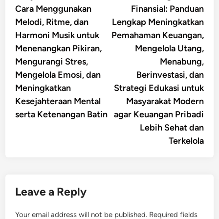
Cara Menggunakan
Finansial: Panduan
Melodi, Ritme, dan
Lengkap Meningkatkan
Harmoni Musik untuk
Pemahaman Keuangan,
Menenangkan Pikiran,
Mengelola Utang,
Mengurangi Stres,
Menabung,
Mengelola Emosi, dan
Berinvestasi, dan
Meningkatkan
Strategi Edukasi untuk
Kesejahteraan Mental
Masyarakat Modern
serta Ketenangan Batin
agar Keuangan Pribadi
Lebih Sehat dan
Terkelola
Leave a Reply
Your email address will not be published.
Required fields