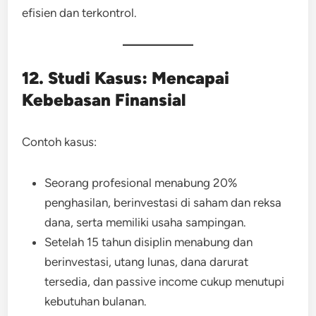
efisien dan terkontrol.
12. Studi Kasus: Mencapai
Kebebasan Finansial
Contoh kasus:
Seorang profesional menabung 20%
penghasilan, berinvestasi di saham dan reksa
dana, serta memiliki usaha sampingan.
Setelah 15 tahun disiplin menabung dan
berinvestasi, utang lunas, dana darurat
tersedia, dan passive income cukup menutupi
kebutuhan bulanan.