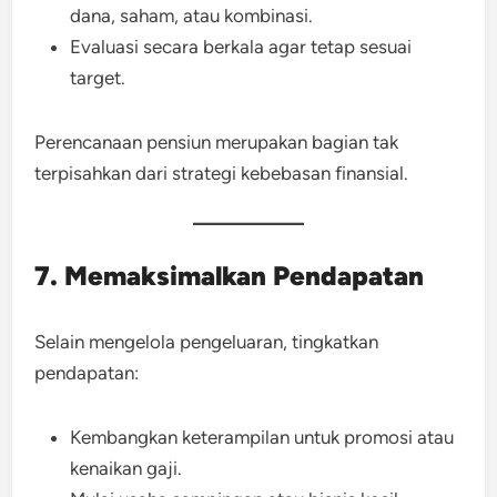
dana, saham, atau kombinasi.
Evaluasi secara berkala agar tetap sesuai
target.
Perencanaan pensiun merupakan bagian tak
terpisahkan dari strategi kebebasan finansial.
7. Memaksimalkan Pendapatan
Selain mengelola pengeluaran, tingkatkan
pendapatan:
Kembangkan keterampilan untuk promosi atau
kenaikan gaji.