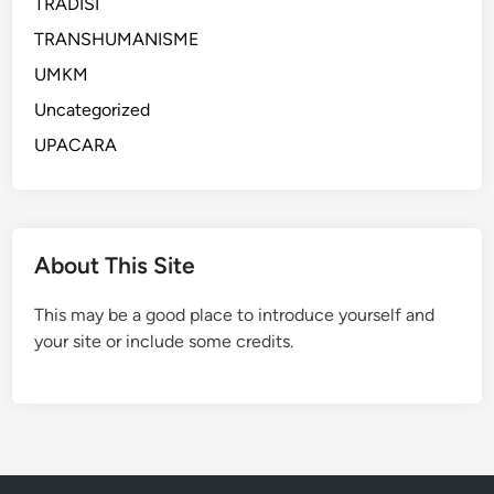
TRADISI
TRANSHUMANISME
UMKM
Uncategorized
UPACARA
About This Site
This may be a good place to introduce yourself and
your site or include some credits.