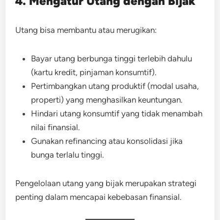
4. Mengatur Utang dengan Bijak
Utang bisa membantu atau merugikan:
Bayar utang berbunga tinggi terlebih dahulu
(kartu kredit, pinjaman konsumtif).
Pertimbangkan utang produktif (modal usaha,
properti) yang menghasilkan keuntungan.
Hindari utang konsumtif yang tidak menambah
nilai finansial.
Gunakan refinancing atau konsolidasi jika
bunga terlalu tinggi.
Pengelolaan utang yang bijak merupakan strategi
penting dalam mencapai kebebasan finansial.