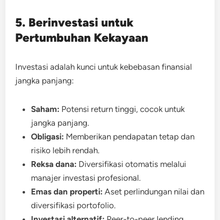
5. Berinvestasi untuk
Pertumbuhan Kekayaan
Investasi adalah kunci untuk kebebasan finansial
jangka panjang:
Saham:
Potensi return tinggi, cocok untuk
jangka panjang.
Obligasi:
Memberikan pendapatan tetap dan
risiko lebih rendah.
Reksa dana:
Diversifikasi otomatis melalui
manajer investasi profesional.
Emas dan properti:
Aset perlindungan nilai dan
diversifikasi portofolio.
Investasi alternatif:
Peer-to-peer lending,