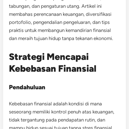
tabungan, dan pengaturan utang. Artikel ini
membahas perencanaan keuangan, diversifikasi
portofolio, pengendalian pengeluaran, dan tips
praktis untuk membangun kemandirian finansial
dan meraih tujuan hidup tanpa tekanan ekonomi.
Strategi Mencapai
Kebebasan Finansial
Pendahuluan
Kebebasan finansial adalah kondisi di mana
seseorang memiliki kontrol penuh atas keuangan,
tidak tergantung pada pendapatan rutin, dan
mampu hidup sesuai tujuan tanpa stres finansial.