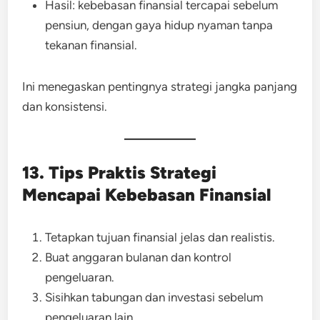
Hasil: kebebasan finansial tercapai sebelum
pensiun, dengan gaya hidup nyaman tanpa
tekanan finansial.
Ini menegaskan pentingnya strategi jangka panjang
dan konsistensi.
13. Tips Praktis Strategi
Mencapai Kebebasan Finansial
Tetapkan tujuan finansial jelas dan realistis.
Buat anggaran bulanan dan kontrol
pengeluaran.
Sisihkan tabungan dan investasi sebelum
pengeluaran lain.