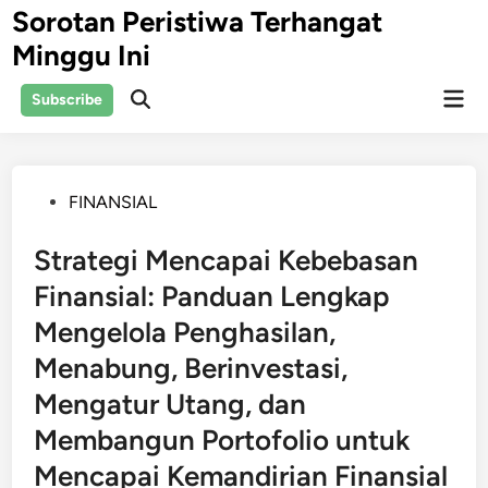
Skip
Sorotan Peristiwa Terhangat
to
Minggu Ini
content
Mai
Subscribe
Open
Men
Search
Posted
FINANSIAL
in
Strategi Mencapai Kebebasan
Finansial: Panduan Lengkap
Mengelola Penghasilan,
Menabung, Berinvestasi,
Mengatur Utang, dan
Membangun Portofolio untuk
Mencapai Kemandirian Finansial