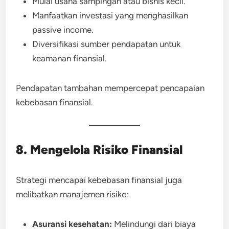
Mulai usaha sampingan atau bisnis kecil.
Manfaatkan investasi yang menghasilkan
passive income.
Diversifikasi sumber pendapatan untuk
keamanan finansial.
Pendapatan tambahan mempercepat pencapaian
kebebasan finansial.
8. Mengelola Risiko Finansial
Strategi mencapai kebebasan finansial juga
melibatkan manajemen risiko:
Asuransi kesehatan:
Melindungi dari biaya