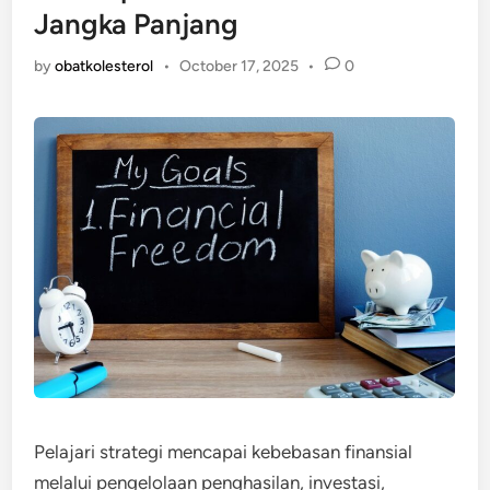
Jangka Panjang
by
obatkolesterol
•
October 17, 2025
•
0
Pelajari strategi mencapai kebebasan finansial
melalui pengelolaan penghasilan, investasi,